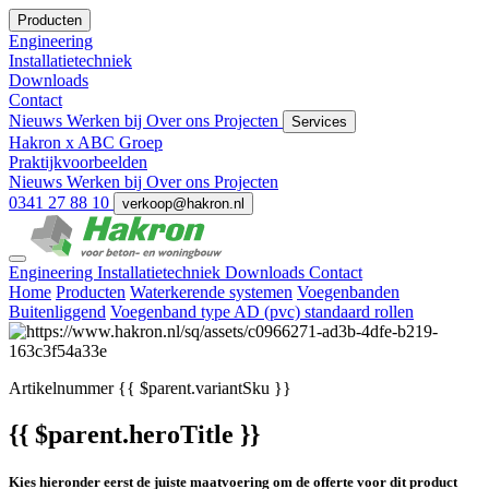
Producten
Engineering
Installatietechniek
Downloads
Contact
Nieuws
Werken bij
Over ons
Projecten
Services
Hakron x ABC Groep
Praktijkvoorbeelden
Nieuws
Werken bij
Over ons
Projecten
0341 27 88 10
verkoop@hakron.nl
Engineering
Installatietechniek
Downloads
Contact
Home
Producten
Waterkerende systemen
Voegenbanden
Buitenliggend
Voegenband type AD (pvc) standaard rollen
Artikelnummer
{{ $parent.variantSku }}
{{ $parent.heroTitle }}
Kies hieronder eerst de juiste maatvoering om de offerte voor dit product