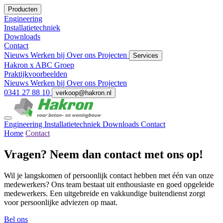
Producten
Engineering
Installatietechniek
Downloads
Contact
Nieuws
Werken bij
Over ons
Projecten
Services
Hakron x ABC Groep
Praktijkvoorbeelden
Nieuws
Werken bij
Over ons
Projecten
0341 27 88 10
verkoop@hakron.nl
Engineering
Installatietechniek
Downloads
Contact
Home
Contact
Vragen? Neem dan contact met ons op!
Wil je langskomen of persoonlijk contact hebben met één van onze
medewerkers? Ons team bestaat uit enthousiaste en goed opgeleide
medewerkers. Een uitgebreide en vakkundige buitendienst zorgt
voor persoonlijke adviezen op maat.
Bel ons