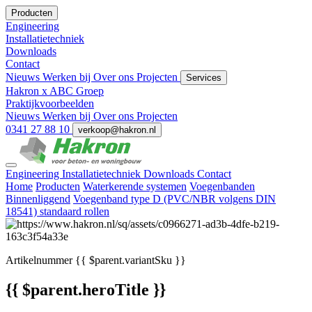
Producten
Engineering
Installatietechniek
Downloads
Contact
Nieuws
Werken bij
Over ons
Projecten
Services
Hakron x ABC Groep
Praktijkvoorbeelden
Nieuws
Werken bij
Over ons
Projecten
0341 27 88 10
verkoop@hakron.nl
Engineering
Installatietechniek
Downloads
Contact
Home
Producten
Waterkerende systemen
Voegenbanden
Binnenliggend
Voegenband type D (PVC/NBR volgens DIN
18541) standaard rollen
Artikelnummer
{{ $parent.variantSku }}
{{ $parent.heroTitle }}