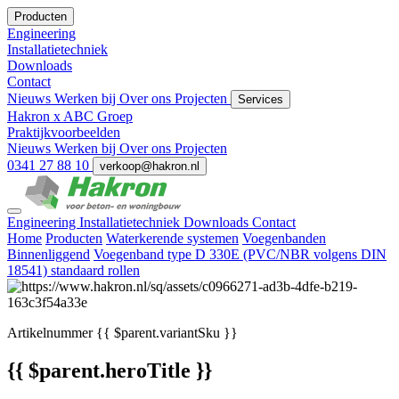
Producten
Engineering
Installatietechniek
Downloads
Contact
Nieuws
Werken bij
Over ons
Projecten
Services
Hakron x ABC Groep
Praktijkvoorbeelden
Nieuws
Werken bij
Over ons
Projecten
0341 27 88 10
verkoop@hakron.nl
Engineering
Installatietechniek
Downloads
Contact
Home
Producten
Waterkerende systemen
Voegenbanden
Binnenliggend
Voegenband type D 330E (PVC/NBR volgens DIN
18541) standaard rollen
Artikelnummer
{{ $parent.variantSku }}
{{ $parent.heroTitle }}