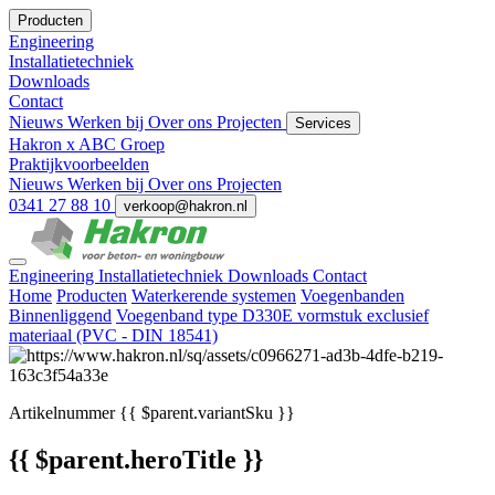
Producten
Engineering
Installatietechniek
Downloads
Contact
Nieuws
Werken bij
Over ons
Projecten
Services
Hakron x ABC Groep
Praktijkvoorbeelden
Nieuws
Werken bij
Over ons
Projecten
0341 27 88 10
verkoop@hakron.nl
Engineering
Installatietechniek
Downloads
Contact
Home
Producten
Waterkerende systemen
Voegenbanden
Binnenliggend
Voegenband type D330E vormstuk exclusief
materiaal (PVC - DIN 18541)
Artikelnummer
{{ $parent.variantSku }}
{{ $parent.heroTitle }}