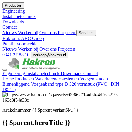
Producten
Engineering
Installatietechniek
Downloads
Contact
Nieuws
Werken bij
Over ons
Projecten
Services
Hakron x ABC Groep
Praktijkvoorbeelden
Nieuws
Werken bij
Over ons
Projecten
0341 27 88 10
verkoop@hakron.nl
Engineering
Installatietechniek
Downloads
Contact
Home
Producten
Waterkerende systemen
Voegenbanden
Binnenliggend
Voegenband type D 320 vormstuk (PVC - DIN
18541)
Artikelnummer
{{ $parent.variantSku }}
{{ $parent.heroTitle }}