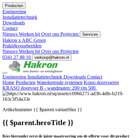
Producten
Engineering
Installatietechniek
Downloads
Contact
Nieuws
Werken bij
Over ons
Projecten
Services
Hakron x ABC Groep
Praktijkvoorbeelden
Nieuws
Werken bij
Over ons
Projecten
0341 27 88 10
verkoop@hakron.nl
Engineering
Installatietechniek
Downloads
Contact
Home
Producten
Waterkerende systemen
Kraso doorvoeren
KRASO doorvoer B - wandmaten: 200 t/m 500.
Artikelnummer
{{ $parent.variantSku }}
{{ $parent.heroTitle }}
Kies hieronder eerst de juiste maatvoering om de offerte voor dit product