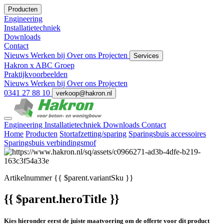
Producten
Engineering
Installatietechniek
Downloads
Contact
Nieuws
Werken bij
Over ons
Projecten
Services
Hakron x ABC Groep
Praktijkvoorbeelden
Nieuws
Werken bij
Over ons
Projecten
0341 27 88 10
verkoop@hakron.nl
Engineering
Installatietechniek
Downloads
Contact
Home
Producten
Stortafzetting/sparing
Sparingsbuis accessoires
Sparingsbuis verbindingsmof
Artikelnummer
{{ $parent.variantSku }}
{{ $parent.heroTitle }}
Kies hieronder eerst de juiste maatvoering om de offerte voor dit product