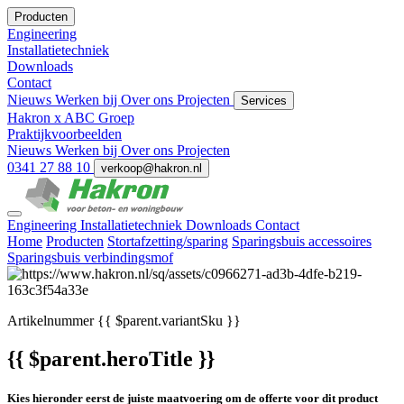
Producten
Engineering
Installatietechniek
Downloads
Contact
Nieuws
Werken bij
Over ons
Projecten
Services
Hakron x ABC Groep
Praktijkvoorbeelden
Nieuws
Werken bij
Over ons
Projecten
0341 27 88 10
verkoop@hakron.nl
Engineering
Installatietechniek
Downloads
Contact
Home
Producten
Stortafzetting/sparing
Sparingsbuis accessoires
Sparingsbuis verbindingsmof
Artikelnummer
{{ $parent.variantSku }}
{{ $parent.heroTitle }}
Kies hieronder eerst de juiste maatvoering om de offerte voor dit product