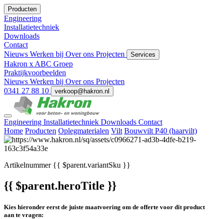
Producten
Engineering
Installatietechniek
Downloads
Contact
Nieuws
Werken bij
Over ons
Projecten
Services
Hakron x ABC Groep
Praktijkvoorbeelden
Nieuws
Werken bij
Over ons
Projecten
0341 27 88 10
verkoop@hakron.nl
Engineering
Installatietechniek
Downloads
Contact
Home
Producten
Oplegmaterialen
Vilt
Bouwvilt P40 (haarvilt)
Artikelnummer
{{ $parent.variantSku }}
{{ $parent.heroTitle }}
Kies hieronder eerst de juiste maatvoering om de offerte voor dit product
aan te vragen: