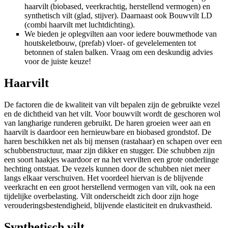
haarvilt (biobased, veerkrachtig, herstellend vermogen) en
synthetisch vilt (glad, stijver). Daarnaast ook Bouwvilt LD
(combi haarvilt met luchtdichting).
We bieden je oplegvilten aan voor iedere bouwmethode van
houtskeletbouw, (prefab) vloer- of gevelelementen tot
betonnen of stalen balken. Vraag om een deskundig advies
voor de juiste keuze!
Haarvilt
De factoren die de kwaliteit van vilt bepalen zijn de gebruikte vezel
en de dichtheid van het vilt. Voor bouwvilt wordt de geschoren wol
van langharige runderen gebruikt. De haren groeien weer aan en
haarvilt is daardoor een hernieuwbare en biobased grondstof. De
haren beschikken net als bij mensen (rastahaar) en schapen over een
schubbenstructuur, maar zijn dikker en stugger. Die schubben zijn
een soort haakjes waardoor er na het vervilten een grote onderlinge
hechting ontstaat. De vezels kunnen door de schubben niet meer
langs elkaar verschuiven. Het voordeel hiervan is de blijvende
veerkracht en een groot herstellend vermogen van vilt, ook na een
tijdelijke overbelasting. Vilt onderscheidt zich door zijn hoge
verouderingsbestendigheid, blijvende elasticiteit en drukvastheid.
Synthetisch vilt