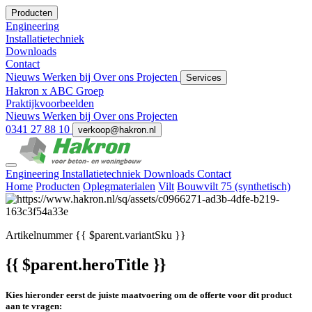
Producten
Engineering
Installatietechniek
Downloads
Contact
Nieuws
Werken bij
Over ons
Projecten
Services
Hakron x ABC Groep
Praktijkvoorbeelden
Nieuws
Werken bij
Over ons
Projecten
0341 27 88 10
verkoop@hakron.nl
Engineering
Installatietechniek
Downloads
Contact
Home
Producten
Oplegmaterialen
Vilt
Bouwvilt 75 (synthetisch)
Artikelnummer
{{ $parent.variantSku }}
{{ $parent.heroTitle }}
Kies hieronder eerst de juiste maatvoering om de offerte voor dit product
aan te vragen: