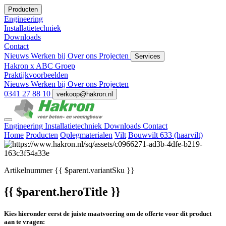
Producten
Engineering
Installatietechniek
Downloads
Contact
Nieuws
Werken bij
Over ons
Projecten
Services
Hakron x ABC Groep
Praktijkvoorbeelden
Nieuws
Werken bij
Over ons
Projecten
0341 27 88 10
verkoop@hakron.nl
Engineering
Installatietechniek
Downloads
Contact
Home
Producten
Oplegmaterialen
Vilt
Bouwvilt 633 (haarvilt)
Artikelnummer
{{ $parent.variantSku }}
{{ $parent.heroTitle }}
Kies hieronder eerst de juiste maatvoering om de offerte voor dit product
aan te vragen: