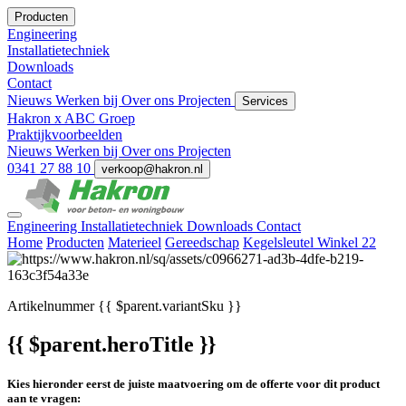
Producten
Engineering
Installatietechniek
Downloads
Contact
Nieuws
Werken bij
Over ons
Projecten
Services
Hakron x ABC Groep
Praktijkvoorbeelden
Nieuws
Werken bij
Over ons
Projecten
0341 27 88 10
verkoop@hakron.nl
Engineering
Installatietechniek
Downloads
Contact
Home
Producten
Materieel
Gereedschap
Kegelsleutel Winkel 22
Artikelnummer
{{ $parent.variantSku }}
{{ $parent.heroTitle }}
Kies hieronder eerst de juiste maatvoering om de offerte voor dit product
aan te vragen: