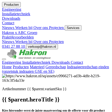
Producten
Engineering
Installatietechniek
Downloads
Contact
Nieuws
Werken bij
Over ons
Projecten
Services
Hakron x ABC Groep
Praktijkvoorbeelden
Nieuws
Werken bij
Over ons
Projecten
0341 27 88 10
verkoop@hakron.nl
Engineering
Installatietechniek
Downloads
Contact
Home
Producten
Materieel
Gereedschap
Indraaigereedschap einden
(opzetstuk indraaien GSE en SE)
Artikelnummer
{{ $parent.variantSku }}
{{ $parent.heroTitle }}
Kies hieronder eerst de juiste maatvoering om de offerte voor dit product