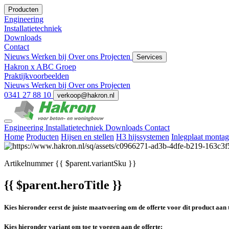
Producten
Engineering
Installatietechniek
Downloads
Contact
Nieuws
Werken bij
Over ons
Projecten
Services
Hakron x ABC Groep
Praktijkvoorbeelden
Nieuws
Werken bij
Over ons
Projecten
0341 27 88 10
verkoop@hakron.nl
Engineering
Installatietechniek
Downloads
Contact
Home
Producten
Hijsen en stellen
H3 hijssystemen
Inlegplaat montag
Artikelnummer
{{ $parent.variantSku }}
{{ $parent.heroTitle }}
Kies hieronder eerst de juiste maatvoering om de offerte voor dit product aan 
Kies hieronder variant om toe te voegen aan de offerte: