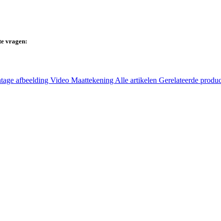
te vragen:
tage afbeelding
Video
Maattekening
Alle artikelen
Gerelateerde produ