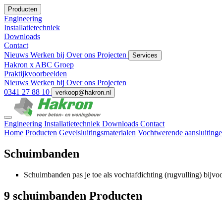
Producten
Engineering
Installatietechniek
Downloads
Contact
Nieuws
Werken bij
Over ons
Projecten
Services
Hakron x ABC Groep
Praktijkvoorbeelden
Nieuws
Werken bij
Over ons
Projecten
0341 27 88 10
verkoop@hakron.nl
Engineering
Installatietechniek
Downloads
Contact
Home
Producten
Gevelsluitingsmaterialen
Vochtwerende aansluiting
Schuimbanden
Schuimbanden pas je toe als vochtafdichting (rugvulling) bijv
9 schuimbanden Producten