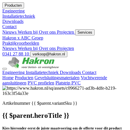
Producten
Engineering
Installatietechniek
Downloads
Contact
Nieuws
Werken bij
Over ons
Projecten
Services
Hakron x ABC Groep
Praktijkvoorbeelden
Nieuws
Werken bij
Over ons
Projecten
0341 27 88 10
verkoop@hakron.nl
Engineering
Installatietechniek
Downloads
Contact
Home
Producten
Gevelsluitingsmaterialen
Vochtwerende
aansluitingen
PVC profielen
Platstrip PVC
Artikelnummer
{{ $parent.variantSku }}
{{ $parent.heroTitle }}
Kies hieronder eerst de juiste maatvoering om de offerte voor dit product