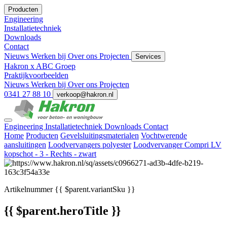
Producten
Engineering
Installatietechniek
Downloads
Contact
Nieuws
Werken bij
Over ons
Projecten
Services
Hakron x ABC Groep
Praktijkvoorbeelden
Nieuws
Werken bij
Over ons
Projecten
0341 27 88 10
verkoop@hakron.nl
Engineering
Installatietechniek
Downloads
Contact
Home
Producten
Gevelsluitingsmaterialen
Vochtwerende
aansluitingen
Loodvervangers polyester
Loodvervanger Compri LV
kopschot - 3 - Rechts - zwart
Artikelnummer
{{ $parent.variantSku }}
{{ $parent.heroTitle }}