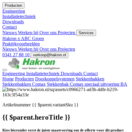
Producten
Engineering
Installatietechniek
Downloads
Contact
Nieuws
Werken bij
Over ons
Projecten
Services
Hakron x ABC Groep
Praktijkvoorbeelden
Nieuws
Werken bij
Over ons
Projecten
0341 27 88 10
verkoop@hakron.nl
Engineering
Installatietechniek
Downloads
Contact
Home
Producten
Doorkoppelsystemen
Stekkenbakken
Stekkenbakken Comax
Stekkenbak Comax speciaal uitvoering BA
Artikelnummer
{{ $parent.variantSku }}
{{ $parent.heroTitle }}
Kies hieronder eerst de juiste maatvoering om de offerte voor dit product