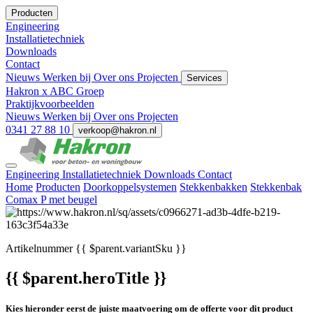
Producten
Engineering
Installatietechniek
Downloads
Contact
Nieuws
Werken bij
Over ons
Projecten
Services
Hakron x ABC Groep
Praktijkvoorbeelden
Nieuws
Werken bij
Over ons
Projecten
0341 27 88 10
verkoop@hakron.nl
Engineering
Installatietechniek
Downloads
Contact
Home
Producten
Doorkoppelsystemen
Stekkenbakken
Stekkenbak
Comax P met beugel
Artikelnummer
{{ $parent.variantSku }}
{{ $parent.heroTitle }}
Kies hieronder eerst de juiste maatvoering om de offerte voor dit product