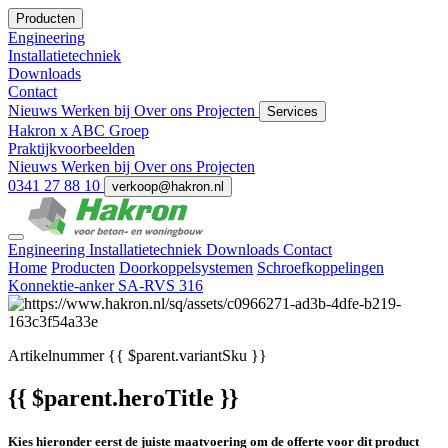
Producten
Engineering
Installatietechniek
Downloads
Contact
Nieuws
Werken bij
Over ons
Projecten
Services
Hakron x ABC Groep
Praktijkvoorbeelden
Nieuws
Werken bij
Over ons
Projecten
0341 27 88 10
verkoop@hakron.nl
Engineering
Installatietechniek
Downloads
Contact
Home
Producten
Doorkoppelsystemen
Schroefkoppelingen
Konnektie-anker SA-RVS 316
Artikelnummer
{{ $parent.variantSku }}
{{ $parent.heroTitle }}
Kies hieronder eerst de juiste maatvoering om de offerte voor dit product