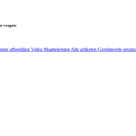
te vragen:
tage afbeelding
Video
Maattekening
Alle artikelen
Gerelateerde produ