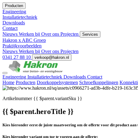
Producten
Engineering
Installatietechniek
Downloads
Contact
Nieuws
Werken bij
Over ons
Projecten
Services
Hakron x ABC Groep
Praktijkvoorbeelden
Nieuws
Werken bij
Over ons
Projecten
0341 27 88 10
verkoop@hakron.nl
Engineering
Installatietechniek
Downloads
Contact
Home
Producten
Doorkoppelsystemen
Schroefkoppelingen
Konnekti
Artikelnummer
{{ $parent.variantSku }}
{{ $parent.heroTitle }}
Kies hieronder eerst de juiste maatvoering om de offerte voor dit product aan 
Kies hieronder variant om toe te voegen aan de offerte: