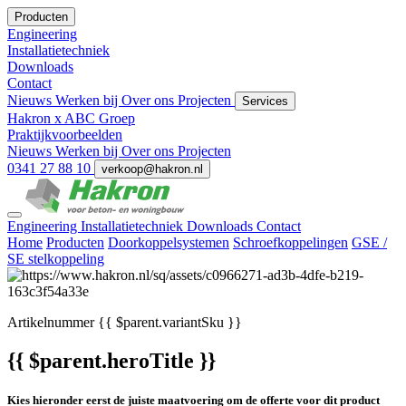
Producten
Engineering
Installatietechniek
Downloads
Contact
Nieuws
Werken bij
Over ons
Projecten
Services
Hakron x ABC Groep
Praktijkvoorbeelden
Nieuws
Werken bij
Over ons
Projecten
0341 27 88 10
verkoop@hakron.nl
Engineering
Installatietechniek
Downloads
Contact
Home
Producten
Doorkoppelsystemen
Schroefkoppelingen
GSE /
SE stelkoppeling
Artikelnummer
{{ $parent.variantSku }}
{{ $parent.heroTitle }}
Kies hieronder eerst de juiste maatvoering om de offerte voor dit product