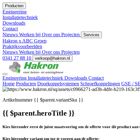
Producten
Engineering
Installatietechniek
Downloads
Contact
Nieuws
Werken bij
Over ons
Projecten
Services
Hakron x ABC Groep
Praktijkvoorbeelden
Nieuws
Werken bij
Over ons
Projecten
0341 27 88 10
verkoop@hakron.nl
Engineering
Installatietechniek
Downloads
Contact
Home
Producten
Doorkoppelsystemen
Schroefkoppelingen
GSE / SE
Artikelnummer
{{ $parent.variantSku }}
{{ $parent.heroTitle }}
Kies hieronder eerst de juiste maatvoering om de offerte voor dit product aan 
Kies hieronder variant om toe te voegen aan de offerte: