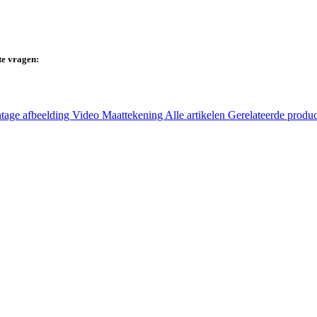
te vragen:
tage afbeelding
Video
Maattekening
Alle artikelen
Gerelateerde produ