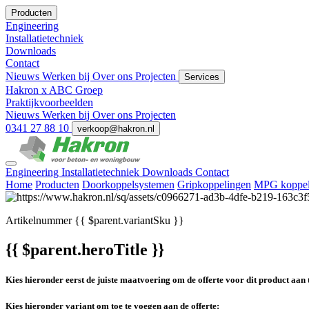
Producten
Engineering
Installatietechniek
Downloads
Contact
Nieuws
Werken bij
Over ons
Projecten
Services
Hakron x ABC Groep
Praktijkvoorbeelden
Nieuws
Werken bij
Over ons
Projecten
0341 27 88 10
verkoop@hakron.nl
Engineering
Installatietechniek
Downloads
Contact
Home
Producten
Doorkoppelsystemen
Gripkoppelingen
MPG koppel
Artikelnummer
{{ $parent.variantSku }}
{{ $parent.heroTitle }}
Kies hieronder eerst de juiste maatvoering om de offerte voor dit product aan 
Kies hieronder variant om toe te voegen aan de offerte: