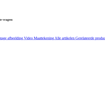
te vragen:
tage afbeelding
Video
Maattekening
Alle artikelen
Gerelateerde produ