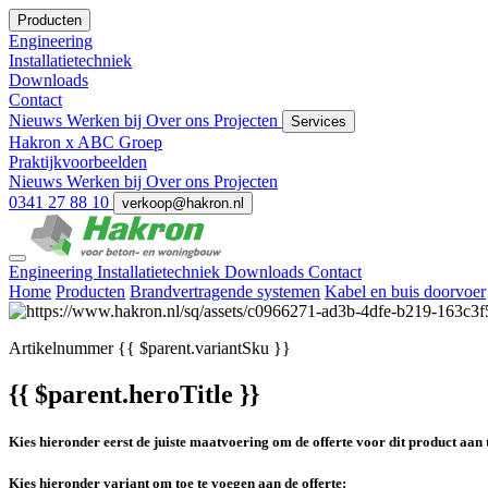
Producten
Engineering
Installatietechniek
Downloads
Contact
Nieuws
Werken bij
Over ons
Projecten
Services
Hakron x ABC Groep
Praktijkvoorbeelden
Nieuws
Werken bij
Over ons
Projecten
0341 27 88 10
verkoop@hakron.nl
Engineering
Installatietechniek
Downloads
Contact
Home
Producten
Brandvertragende systemen
Kabel en buis doorvoer
Artikelnummer
{{ $parent.variantSku }}
{{ $parent.heroTitle }}
Kies hieronder eerst de juiste maatvoering om de offerte voor dit product aan 
Kies hieronder variant om toe te voegen aan de offerte: