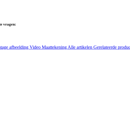
te vragen:
tage afbeelding
Video
Maattekening
Alle artikelen
Gerelateerde produ