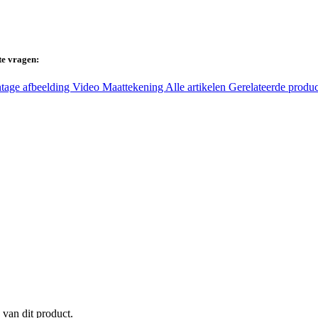
te vragen:
tage afbeelding
Video
Maattekening
Alle artikelen
Gerelateerde produ
 van dit product.