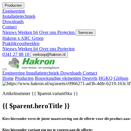
Producten
Engineering
Installatietechniek
Downloads
Contact
Nieuws
Werken bij
Over ons
Projecten
Services
Hakron x ABC Groep
Praktijkvoorbeelden
Nieuws
Werken bij
Over ons
Projecten
0341 27 88 10
verkoop@hakron.nl
Engineering
Installatietechniek
Downloads
Contact
Home
Producten
Bouwkundige elementen
Deuvels
HGKQ Glijbuis
Artikelnummer
{{ $parent.variantSku }}
{{ $parent.heroTitle }}
Kies hieronder eerst de juiste maatvoering om de offerte voor dit product aan 
Kies hieronder variant om toe te voegen aan de offerte: