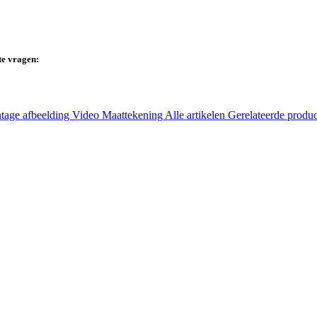
te vragen:
tage afbeelding
Video
Maattekening
Alle artikelen
Gerelateerde produ