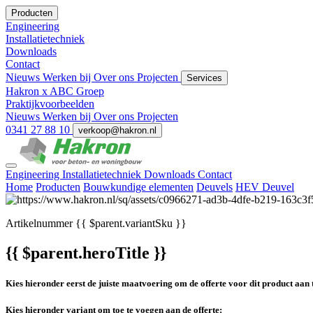
Producten
Engineering
Installatietechniek
Downloads
Contact
Nieuws
Werken bij
Over ons
Projecten
Services
Hakron x ABC Groep
Praktijkvoorbeelden
Nieuws
Werken bij
Over ons
Projecten
0341 27 88 10
verkoop@hakron.nl
Engineering
Installatietechniek
Downloads
Contact
Home
Producten
Bouwkundige elementen
Deuvels
HEV Deuvel
Artikelnummer
{{ $parent.variantSku }}
{{ $parent.heroTitle }}
Kies hieronder eerst de juiste maatvoering om de offerte voor dit product aan 
Kies hieronder variant om toe te voegen aan de offerte: