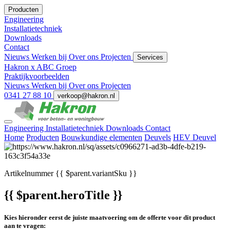
Producten
Engineering
Installatietechniek
Downloads
Contact
Nieuws
Werken bij
Over ons
Projecten
Services
Hakron x ABC Groep
Praktijkvoorbeelden
Nieuws
Werken bij
Over ons
Projecten
0341 27 88 10
verkoop@hakron.nl
Engineering
Installatietechniek
Downloads
Contact
Home
Producten
Bouwkundige elementen
Deuvels
HEV Deuvel
Artikelnummer
{{ $parent.variantSku }}
{{ $parent.heroTitle }}
Kies hieronder eerst de juiste maatvoering om de offerte voor dit product
aan te vragen: