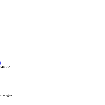
0
te vragen: