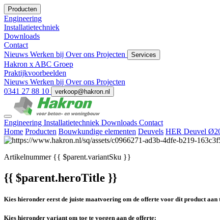
Producten
Engineering
Installatietechniek
Downloads
Contact
Nieuws
Werken bij
Over ons
Projecten
Services
Hakron x ABC Groep
Praktijkvoorbeelden
Nieuws
Werken bij
Over ons
Projecten
0341 27 88 10
verkoop@hakron.nl
Engineering
Installatietechniek
Downloads
Contact
Home
Producten
Bouwkundige elementen
Deuvels
HER Deuvel Ø2
Artikelnummer
{{ $parent.variantSku }}
{{ $parent.heroTitle }}
Kies hieronder eerst de juiste maatvoering om de offerte voor dit product aan 
Kies hieronder variant om toe te voegen aan de offerte: