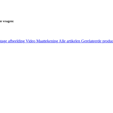
te vragen:
tage afbeelding
Video
Maattekening
Alle artikelen
Gerelateerde produ