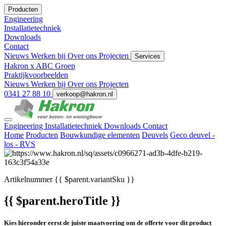
Producten
Engineering
Installatietechniek
Downloads
Contact
Nieuws
Werken bij
Over ons
Projecten
Services
Hakron x ABC Groep
Praktijkvoorbeelden
Nieuws
Werken bij
Over ons
Projecten
0341 27 88 10
verkoop@hakron.nl
Engineering
Installatietechniek
Downloads
Contact
Home
Producten
Bouwkundige elementen
Deuvels
Geco deuvel -
los - RVS
Artikelnummer
{{ $parent.variantSku }}
{{ $parent.heroTitle }}
Kies hieronder eerst de juiste maatvoering om de offerte voor dit product