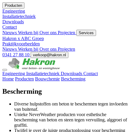
Producten
Engineering
Installatietechniek
Downloads
Contact
Nieuws
Werken bij
Over ons
Projecten
Services
Hakron x ABC Groep
Praktijkvoorbeelden
Nieuws
Werken bij
Over ons
Projecten
0341 27 88 10
verkoop@hakron.nl
Engineering
Installatietechniek
Downloads
Contact
Home
Producten
Bouwchemie
Bescherming
Bescherming
Diverse hulpstoffen om beton te beschermen tegen invloeden
van buitenaf.
Unieke NeverWeather producten voor esthetische
bescherming van beton en steen tegen vervuiling, alggroei of
graffiti.
Twijfel je over de juiste productoplossing voor bescherming