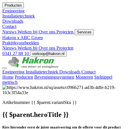
Producten
Engineering
Installatietechniek
Downloads
Contact
Nieuws
Werken bij
Over ons
Projecten
Services
Hakron x ABC Groep
Praktijkvoorbeelden
Nieuws
Werken bij
Over ons
Projecten
0341 27 88 10
verkoop@hakron.nl
Engineering
Installatietechniek
Downloads
Contact
Home
Producten
Bevestigingssystemen
Monteren
Stelnippel
metrisch
Artikelnummer
{{ $parent.variantSku }}
{{ $parent.heroTitle }}
Kies hieronder eerst de juiste maatvoering om de offerte voor dit product