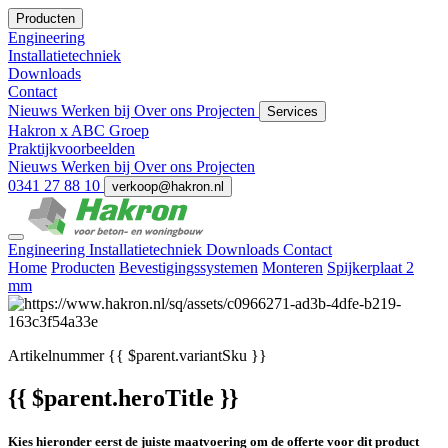
Producten
Engineering
Installatietechniek
Downloads
Contact
Nieuws
Werken bij
Over ons
Projecten
Services
Hakron x ABC Groep
Praktijkvoorbeelden
Nieuws
Werken bij
Over ons
Projecten
0341 27 88 10
verkoop@hakron.nl
Engineering
Installatietechniek
Downloads
Contact
Home
Producten
Bevestigingssystemen
Monteren
Spijkerplaat 2
mm
Artikelnummer
{{ $parent.variantSku }}
{{ $parent.heroTitle }}
Kies hieronder eerst de juiste maatvoering om de offerte voor dit product