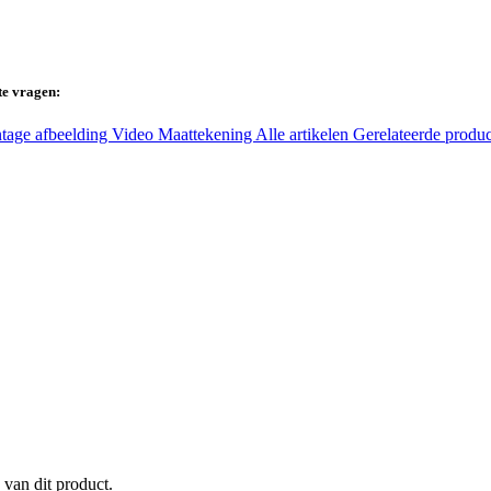
te vragen:
tage afbeelding
Video
Maattekening
Alle artikelen
Gerelateerde produ
 van dit product.