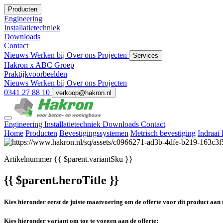
Producten
Engineering
Installatietechniek
Downloads
Contact
Nieuws
Werken bij
Over ons
Projecten
Services
Hakron x ABC Groep
Praktijkvoorbeelden
Nieuws
Werken bij
Over ons
Projecten
0341 27 88 10
verkoop@hakron.nl
Engineering
Installatietechniek
Downloads
Contact
Home
Producten
Bevestigingssystemen
Metrisch bevestiging
Indraai
Artikelnummer
{{ $parent.variantSku }}
{{ $parent.heroTitle }}
Kies hieronder eerst de juiste maatvoering om de offerte voor dit product aan 
Kies hieronder variant om toe te voegen aan de offerte: