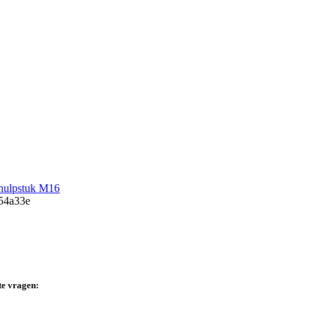
 hulpstuk M16
te vragen: