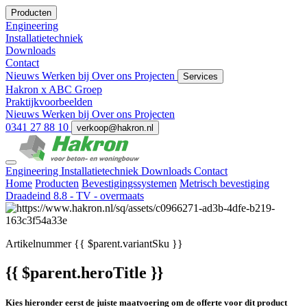
Producten
Engineering
Installatietechniek
Downloads
Contact
Nieuws
Werken bij
Over ons
Projecten
Services
Hakron x ABC Groep
Praktijkvoorbeelden
Nieuws
Werken bij
Over ons
Projecten
0341 27 88 10
verkoop@hakron.nl
Engineering
Installatietechniek
Downloads
Contact
Home
Producten
Bevestigingssystemen
Metrisch bevestiging
Draadeind 8.8 - TV - overmaats
Artikelnummer
{{ $parent.variantSku }}
{{ $parent.heroTitle }}
Kies hieronder eerst de juiste maatvoering om de offerte voor dit product