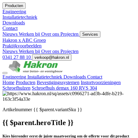
Producten
Engineering
Installatietechniek
Downloads
Contact
Nieuws
Werken bij
Over ons
Projecten
Services
Hakron x ABC Groep
Praktijkvoorbeelden
Nieuws
Werken bij
Over ons
Projecten
0341 27 88 10
verkoop@hakron.nl
Engineering
Installatietechniek
Downloads
Contact
Home
Producten
Bevestigingssystemen
Instortvoorzieningen
Schroefhulzen
Schroefhuls demax 160 RVS 304
Artikelnummer
{{ $parent.variantSku }}
{{ $parent.heroTitle }}
Kies hieronder eerst de juiste maatvoering om de offerte voor dit product