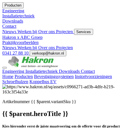
Producten
Engineering
Installatietechniek
Downloads
Contact
Nieuws
Werken bij
Over ons
Projecten
Services
Hakron x ABC Groep
Praktijkvoorbeelden
Nieuws
Werken bij
Over ons
Projecten
0341 27 88 10
verkoop@hakron.nl
Engineering
Installatietechniek
Downloads
Contact
Home
Producten
Bevestigingssystemen
Instortvoorzieningen
Schroefhulzen
Koppelbus EV
Artikelnummer
{{ $parent.variantSku }}
{{ $parent.heroTitle }}
Kies hieronder eerst de juiste maatvoering om de offerte voor dit product