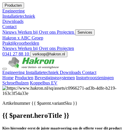
Producten
Engineering
Installatietechniek
Downloads
Contact
Nieuws
Werken bij
Over ons
Projecten
Services
Hakron x ABC Groep
Praktijkvoorbeelden
Nieuws
Werken bij
Over ons
Projecten
0341 27 88 10
verkoop@hakron.nl
Engineering
Installatietechniek
Downloads
Contact
Home
Producten
Bevestigingssystemen
Instortvoorzieningen
Schroefhulzen
Koppelbus EV
Artikelnummer
{{ $parent.variantSku }}
{{ $parent.heroTitle }}
Kies hieronder eerst de juiste maatvoering om de offerte voor dit product