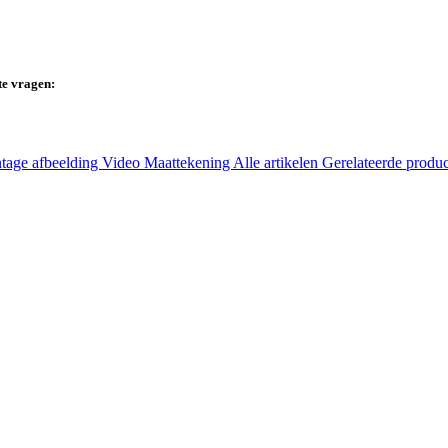
te vragen:
tage afbeelding
Video
Maattekening
Alle artikelen
Gerelateerde produ