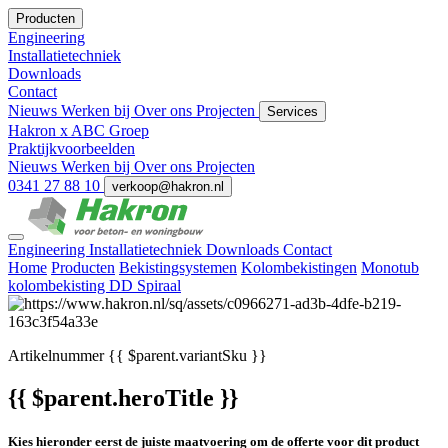
Producten
Engineering
Installatietechniek
Downloads
Contact
Nieuws
Werken bij
Over ons
Projecten
Services
Hakron x ABC Groep
Praktijkvoorbeelden
Nieuws
Werken bij
Over ons
Projecten
0341 27 88 10
verkoop@hakron.nl
Engineering
Installatietechniek
Downloads
Contact
Home
Producten
Bekistingsystemen
Kolombekistingen
Monotub
kolombekisting DD Spiraal
Artikelnummer
{{ $parent.variantSku }}
{{ $parent.heroTitle }}
Kies hieronder eerst de juiste maatvoering om de offerte voor dit product