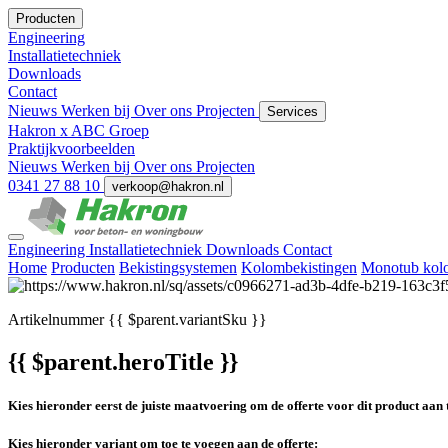
Producten
Engineering
Installatietechniek
Downloads
Contact
Nieuws
Werken bij
Over ons
Projecten
Services
Hakron x ABC Groep
Praktijkvoorbeelden
Nieuws
Werken bij
Over ons
Projecten
0341 27 88 10
verkoop@hakron.nl
Engineering
Installatietechniek
Downloads
Contact
Home
Producten
Bekistingsystemen
Kolombekistingen
Monotub kolo
Artikelnummer
{{ $parent.variantSku }}
{{ $parent.heroTitle }}
Kies hieronder eerst de juiste maatvoering om de offerte voor dit product aan 
Kies hieronder variant om toe te voegen aan de offerte: