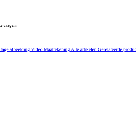
te vragen:
tage afbeelding
Video
Maattekening
Alle artikelen
Gerelateerde produ