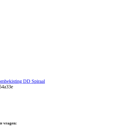
mbekisting DD Spiraal
te vragen: