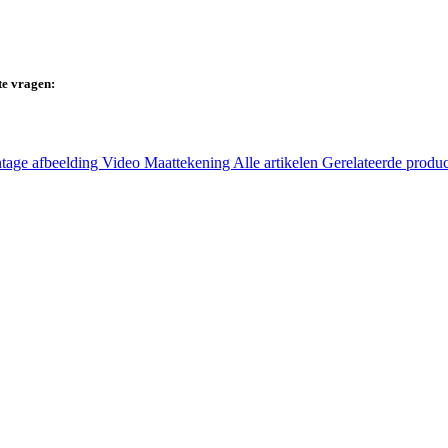
te vragen:
tage afbeelding
Video
Maattekening
Alle artikelen
Gerelateerde produ