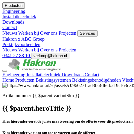
Producten
Engineering
Installatietechniek
Downloads
Contact
Nieuws
Werken bij
Over ons
Projecten
Services
Hakron x ABC Groep
Praktijkvoorbeelden
Nieuws
Werken bij
Over ons
Projecten
0341 27 88 10
verkoop@hakron.nl
Engineering
Installatietechniek
Downloads
Contact
Home
Producten
Bekistingsystemen
Bekistingsbenodigdheden
Vlech
Artikelnummer
{{ $parent.variantSku }}
{{ $parent.heroTitle }}
Kies hieronder eerst de juiste maatvoering om de offerte voor dit product aan 
Kies hieronder variant om toe te voegen aan de offerte: