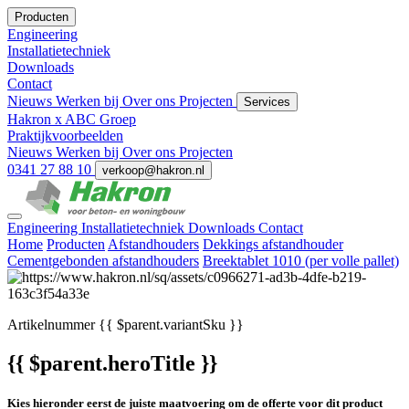
Producten
Engineering
Installatietechniek
Downloads
Contact
Nieuws
Werken bij
Over ons
Projecten
Services
Hakron x ABC Groep
Praktijkvoorbeelden
Nieuws
Werken bij
Over ons
Projecten
0341 27 88 10
verkoop@hakron.nl
Engineering
Installatietechniek
Downloads
Contact
Home
Producten
Afstandhouders
Dekkings afstandhouder
Cementgebonden afstandhouders
Breektablet 1010 (per volle pallet)
Artikelnummer
{{ $parent.variantSku }}
{{ $parent.heroTitle }}
Kies hieronder eerst de juiste maatvoering om de offerte voor dit product