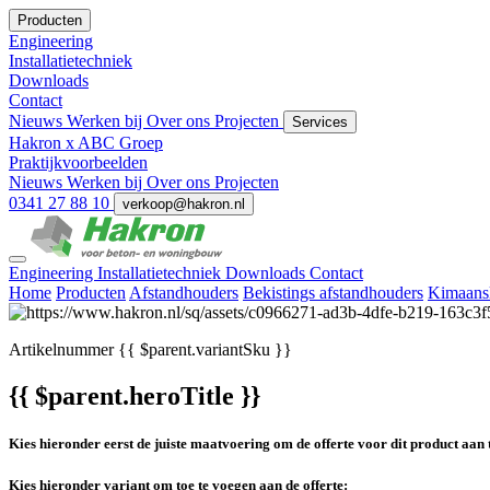
Producten
Engineering
Installatietechniek
Downloads
Contact
Nieuws
Werken bij
Over ons
Projecten
Services
Hakron x ABC Groep
Praktijkvoorbeelden
Nieuws
Werken bij
Over ons
Projecten
0341 27 88 10
verkoop@hakron.nl
Engineering
Installatietechniek
Downloads
Contact
Home
Producten
Afstandhouders
Bekistings afstandhouders
Kimaans
Artikelnummer
{{ $parent.variantSku }}
{{ $parent.heroTitle }}
Kies hieronder eerst de juiste maatvoering om de offerte voor dit product aan 
Kies hieronder variant om toe te voegen aan de offerte: