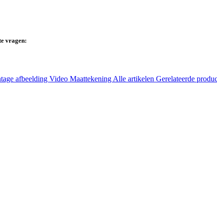
te vragen:
tage afbeelding
Video
Maattekening
Alle artikelen
Gerelateerde produ