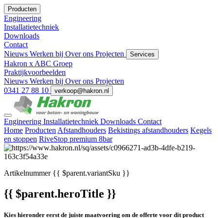
Producten
Engineering
Installatietechniek
Downloads
Contact
Nieuws
Werken bij
Over ons
Projecten
Services
Hakron x ABC Groep
Praktijkvoorbeelden
Nieuws
Werken bij
Over ons
Projecten
0341 27 88 10
verkoop@hakron.nl
Engineering
Installatietechniek
Downloads
Contact
Home
Producten
Afstandhouders
Bekistings afstandhouders
Kegels
en stoppen
RiveStop premium 8bar
Artikelnummer
{{ $parent.variantSku }}
{{ $parent.heroTitle }}
Kies hieronder eerst de juiste maatvoering om de offerte voor dit product