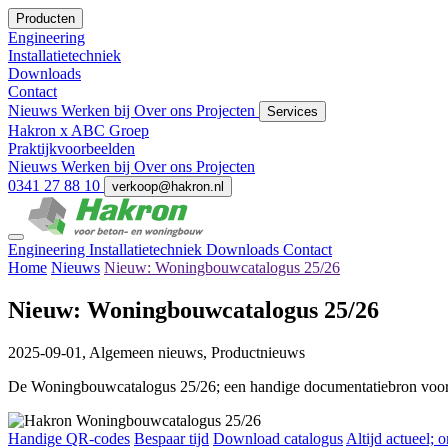
Producten
Engineering
Installatietechniek
Downloads
Contact
Nieuws
Werken bij
Over ons
Projecten
Services
Hakron x ABC Groep
Praktijkvoorbeelden
Nieuws
Werken bij
Over ons
Projecten
0341 27 88 10
verkoop@hakron.nl
Engineering
Installatietechniek
Downloads
Contact
Home
Nieuws
Nieuw: Woningbouwcatalogus 25/26
Nieuw: Woningbouwcatalogus 25/26
2025-09-01,
Algemeen nieuws, Productnieuws
De Woningbouwcatalogus 25/26; een handige documentatiebron voor
Handige QR-codes
Bespaar tijd
Download catalogus
Altijd actueel; 