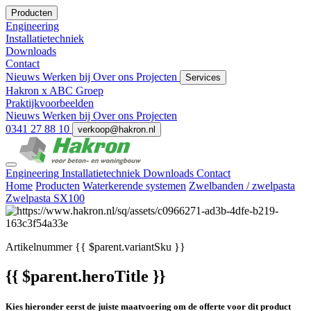
Producten
Engineering
Installatietechniek
Downloads
Contact
Nieuws
Werken bij
Over ons
Projecten
Services
Hakron x ABC Groep
Praktijkvoorbeelden
Nieuws
Werken bij
Over ons
Projecten
0341 27 88 10
verkoop@hakron.nl
Engineering
Installatietechniek
Downloads
Contact
Home
Producten
Waterkerende systemen
Zwelbanden / zwelpasta
Zwelpasta SX100
Artikelnummer
{{ $parent.variantSku }}
{{ $parent.heroTitle }}
Kies hieronder eerst de juiste maatvoering om de offerte voor dit product