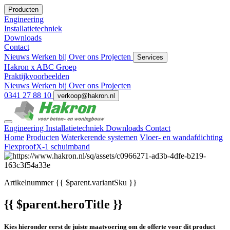
Producten
Engineering
Installatietechniek
Downloads
Contact
Nieuws
Werken bij
Over ons
Projecten
Services
Hakron x ABC Groep
Praktijkvoorbeelden
Nieuws
Werken bij
Over ons
Projecten
0341 27 88 10
verkoop@hakron.nl
Engineering
Installatietechniek
Downloads
Contact
Home
Producten
Waterkerende systemen
Vloer- en wandafdichting
FlexproofX-1 schuimband
Artikelnummer
{{ $parent.variantSku }}
{{ $parent.heroTitle }}
Kies hieronder eerst de juiste maatvoering om de offerte voor dit product